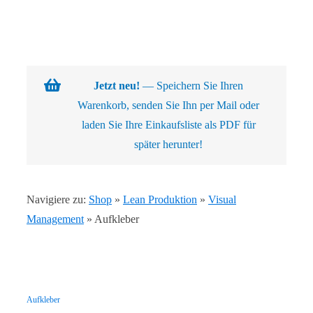
Navigation
Warenkorb
Über uns
Jetzt neu!
— Speichern Sie Ihren
Warenkorb, senden Sie Ihn per Mail oder
Produkte
laden Sie Ihre Einkaufsliste als PDF für
später herunter!
Kundenlösungen
Navigiere zu:
Shop
»
Lean Produktion
»
Visual
Kontakt
Management
»
Aufkleber
Shop
Aufkleber