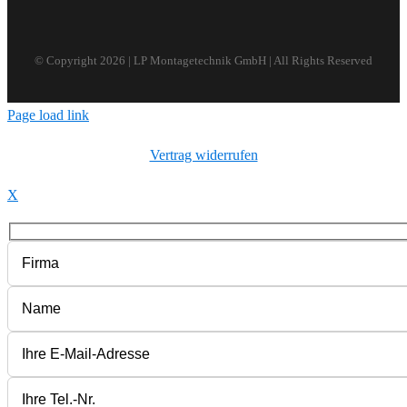
© Copyright
2026 | LP Montagetechnik GmbH | All Rights Reserved
Page load link
Vertrag widerrufen
X
Bitte lasse dieses Feld leer.
Bitte lasse dieses Feld leer.