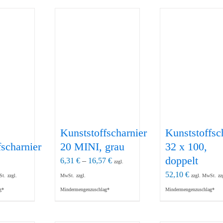
Kunststoffscharnier
Kunststoffsc
fscharnier
20 MINI, grau
32 x 100,
doppelt
6,31
€
–
16,57
€
zzgl.
52,10
€
St.
zzgl.
MwSt.
zzgl.
zzgl. MwSt.
zz
g*
Mindermengenzuschlag*
Mindermengenzuschlag*