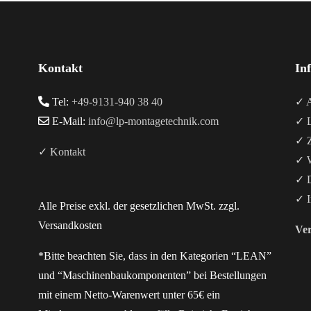
Kontakt
In
Tel:
+49-9131-940 38 40
✓ A
E-Mail:
info@lp-montagetechnik.com
✓ L
✓ Z
✓ Kontakt
✓ W
✓ D
✓ I
Alle Preise exkl. der gesetzlichen MwSt. zzgl.
Versandkosten
Ver
*Bitte beachten Sie, dass in den Kategorien “LEAN”
und “Maschinenbaukomponenten” bei Bestellungen
mit einem Netto-Warenwert unter 65€ ein