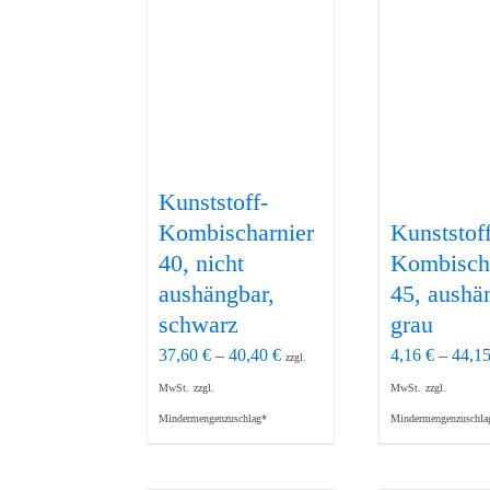
Kunststoff-
Kombischarnier
Kunststoff
40, nicht
Kombisch
aushängbar,
45, aushä
schwarz
grau
37,60
€
–
40,40
€
4,16
€
–
44,1
zzgl.
MwSt.
zzgl.
MwSt.
zzgl.
Mindermengenzuschlag*
Mindermengenzuschla