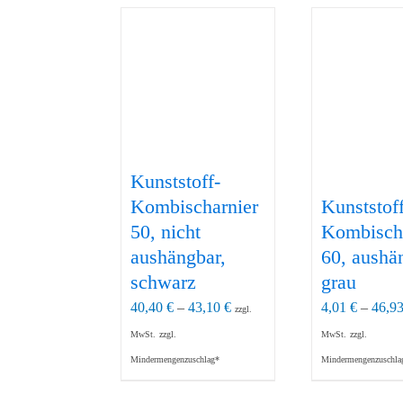
Kunststoff-
Kombischarnier
Kunststoff
50, nicht
Kombisch
aushängbar,
60, aushä
schwarz
grau
40,40
€
–
43,10
€
4,01
€
–
46,9
zzgl.
MwSt.
zzgl.
MwSt.
zzgl.
Mindermengenzuschlag*
Mindermengenzuschla