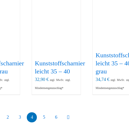
Kunststoffsc
fscharnier
Kunststoffscharnier
leicht 35 – 4
rau
leicht 35 – 40
grau
32,90
€
34,74
€
St.
zzgl.
zzgl. MwSt.
zzgl.
zzgl. MwSt.
zz
g*
Mindermengenzuschlag*
Mindermengenzuschlag*
2
3
4
5
6