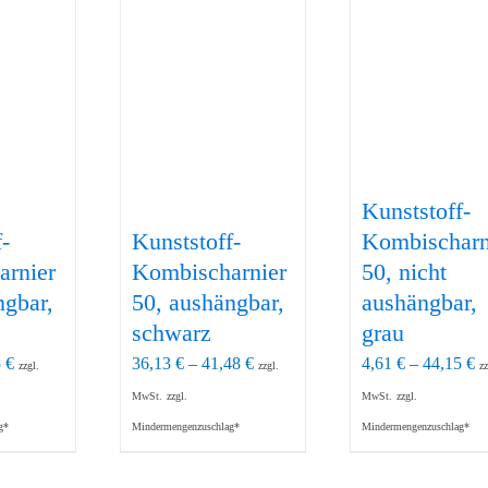
Kunststoff-
-
Kunststoff-
Kombischarn
arnier
Kombischarnier
50, nicht
ngbar,
50, aushängbar,
aushängbar,
schwarz
grau
5
€
36,13
€
–
41,48
€
4,61
€
–
44,15
€
zzgl.
zzgl.
zz
MwSt.
zzgl.
MwSt.
zzgl.
g*
Mindermengenzuschlag*
Mindermengenzuschlag*