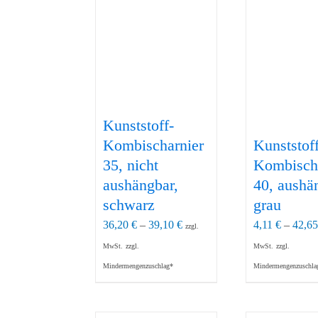
Kunststoff-
Kombischarnier
Kunststoff
35, nicht
Kombisch
aushängbar,
40, aushä
schwarz
grau
36,20
€
–
39,10
€
4,11
€
–
42,6
zzgl.
MwSt.
zzgl.
MwSt.
zzgl.
Mindermengenzuschlag*
Mindermengenzuschla