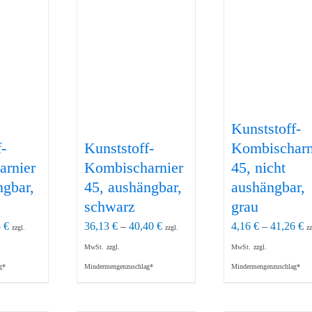
Kunststoff-
-
Kunststoff-
Kombischarn
arnier
Kombischarnier
45, nicht
ngbar,
45, aushängbar,
aushängbar,
schwarz
grau
5
€
36,13
€
–
40,40
€
4,16
€
–
41,26
€
zzgl.
zzgl.
zz
MwSt.
zzgl.
MwSt.
zzgl.
g*
Mindermengenzuschlag*
Mindermengenzuschlag*