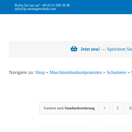
Skip
Rufen Sie uns an!
+49-9131-940 38 40
info@lp-montagetechnik.com
to
content
Jetzt neu!
— Speichern Sie 
Navigiere zu:
Shop
»
Maschinenbaukomponenten
»
Scharniere
»
Sortieren nach
Standardsortierung
Z