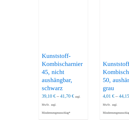
Kunststoff-
Kombischarnier
Kunststoff
45, nicht
Kombisch
aushängbar,
50, aushä
schwarz
grau
39,10
€
–
41,70
€
4,01
€
–
44,1
zzgl.
MwSt.
zzgl.
MwSt.
zzgl.
Mindermengenzuschlag*
Mindermengenzuschla