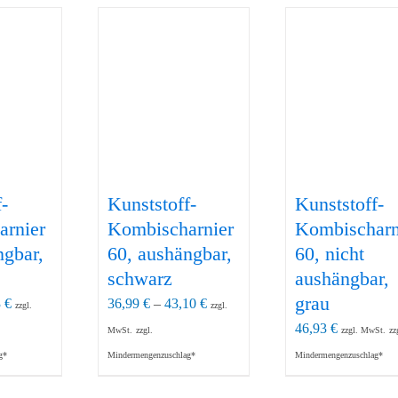
-
Kunststoff-
Kunststoff-
arnier
Kombischarnier
Kombischarn
ngbar,
60, aushängbar,
60, nicht
schwarz
aushängbar,
grau
3
€
36,99
€
–
43,10
€
zzgl.
zzgl.
46,93
€
MwSt.
zzgl.
zzgl. MwSt.
zz
g*
Mindermengenzuschlag*
Mindermengenzuschlag*