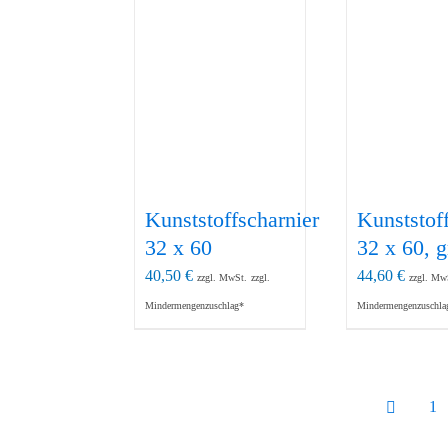
Kunststoffscharnier
Kunststof
32 x 60
32 x 60, g
40,50
€
44,60
€
zzgl. MwSt.
zzgl.
zzgl. Mw
Mindermengenzuschlag*
Mindermengenzuschla
1