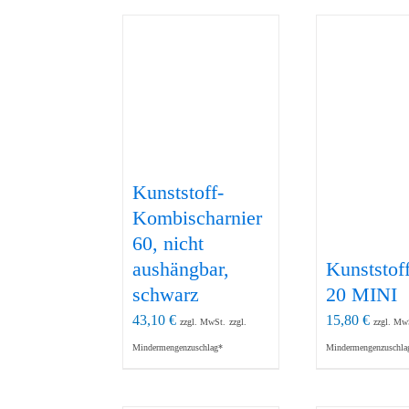
Kunststoff-
Kombischarnier
60, nicht
aushängbar,
Kunststof
schwarz
20 MINI
43,10
€
15,80
€
zzgl. MwSt.
zzgl.
zzgl. Mw
Mindermengenzuschlag*
Mindermengenzuschla